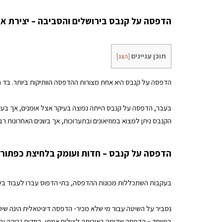
הדפסה על קנבס בירושלים והסביבה – יצירת 
תוכן עניינים
[
הצג
]
הדפסה על קנבס היא אחת מצורות ההדפסה הוותיקות ביותר. בד הק
בעבר, הדפסה על קנבס הייתה נפוצה בעיקר אצל אומנים, אך בע
הקנבס ניתן למצוא במוזיאונים ובתערוכות, אך בשנים האחרונות רב
הדפסה על קנבס – חדות ועומק בלחיצת כפתור
בעקבות השתכללות מכונות ההדפסה, בתי הדפוס עברו לעבוד בשיטה
נסביר על השיטה עבור מי שלא מכיר- הדפסה דיגיטאלית הינה שי
במיוחד – הדפסה שדומה באיכותה לצילום אמתי, בחדות גבוהה ובר