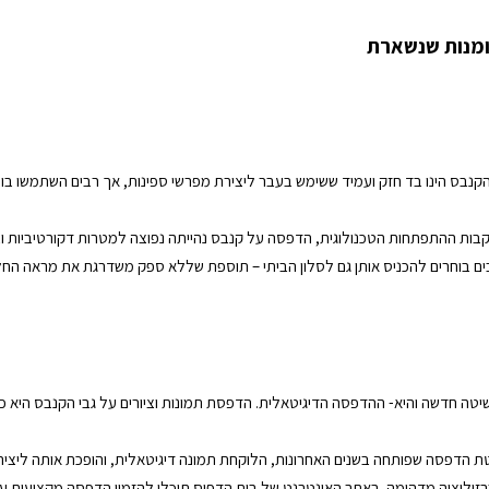
אומנות שנשארת
נבס הינו בד חזק ועמיד ששימש בעבר ליצירת מפרשי ספינות, אך רבים השתמשו בו גם
קבות ההתפתחות הטכנולוגית, הדפסה על קנבס נהייתה נפוצה למטרות דקורטיביות 
ים בוחרים להכניס אותן גם לסלון הביתי – תוספת שללא ספק משדרגת את מראה החלל ו
 חדשה והיא- ההדפסה הדיגיטאלית. הדפסת תמונות וציורים על גבי הקנבס היא כה מ
טת הדפסה שפותחה בשנים האחרונות, הלוקחת תמונה דיגיטאלית, והופכת אותה ליצ
זולוציה מדהימה. באתר האינטרנט של בית הדפוס תוכלו להזמין הדפסה מקצועית על 