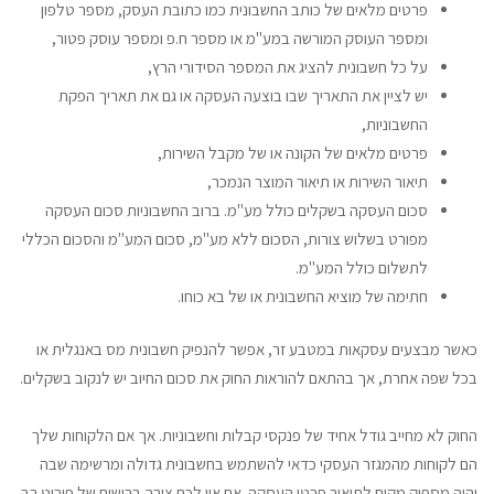
פרטים מלאים של כותב החשבונית כמו כתובת העסק, מספר טלפון
ומספר העוסק המורשה במע"מ או מספר ח.פ ומספר עוסק פטור,
על כל חשבונית להציג את המספר הסידורי הרץ,
יש לציין את התאריך שבו בוצעה העסקה או גם את תאריך הפקת
החשבוניות,
פרטים מלאים של הקונה או של מקבל השירות,
תיאור השירות או תיאור המוצר הנמכר,
סכום העסקה בשקלים כולל מע"מ. ברוב החשבוניות סכום העסקה
מפורט בשלוש צורות, הסכום ללא מע"מ, סכום המע"מ והסכום הכללי
לתשלום כולל המע"מ.
חתימה של מוציא החשבונית או של בא כוחו.
כאשר מבצעים עסקאות במטבע זר, אפשר להנפיק חשבונית מס באנגלית או
בכל שפה אחרת, אך בהתאם להוראות החוק את סכום החיוב יש לנקוב בשקלים.
החוק לא מחייב גודל אחיד של פנקסי קבלות וחשבוניות. אך אם הלקוחות שלך
הם לקוחות מהמגזר העסקי כדאי להשתמש בחשבונית גדולה ומרשימה שבה
יהיה מספיק מקום לתיאור פרטי העסקה. אם אין לכם צורך ברישום של פירוט רב