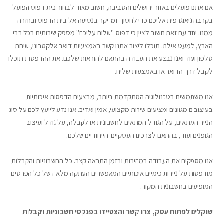
אם אתם פועלים באזור ירושלים והסביבה, חשוב מאוד לבחור בית דפוס הפועל
בקרבה גיאוגרפית אליכם כדי לחסוך זמן יקר בנסיעה אל בית הדפוס ובחזרה
ממנו. יחד עם זאת חשוב לציין כי דפוס "שלום עליכם" מספק שירותים בכל רבי
הארץ, למעט אילת. תוכלו ליצור אתנו קשר באמצעיות דואר אלקטרוני, שיחת
טלפון ועוד ואנו נבצע את העבודה בהתאם להוראות שלכם. את ההדפסות תוכלו
לקבל דרך הדואר או באמצעות שליח.
אנו משתמשים בטכנולוגיה המתקדמת ביותר, מבצעים הדפסות איכותיות
בעיצובים מגוונים ומציעים שירות מקצועי, אמין ואדיב. אנו נדע לייעץ לכם על סוג
הנייר המתאים, על הגודל המתאים לחשבונית או לקבלה, על גודל ועיצוב
הגופנים ועוד, בהתאם לצרכים העסקיים הייחודיים שלכם.
אנו מספקים את העבודה במהירות ובזמן התראה קצר. כל החשבוניות והקבלות
מודפסות על ניירות כימיים איכותיים המאפשרים העתקה מלאה של כל הפרטים
המופיעים בחשבונית המקור.
שוקלים לפתוח עסק, צרו קשר והצטיידו בפנקסי חשבוניות וקבלות