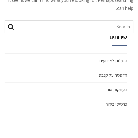
It seems we can’t find what you’re looking for. Perhaps searching
can help.
Search
Search
for:
שירותים
הזמנות לאירועים
הדפסה על קנבס
העתקות אור
כרטיסי ביקור