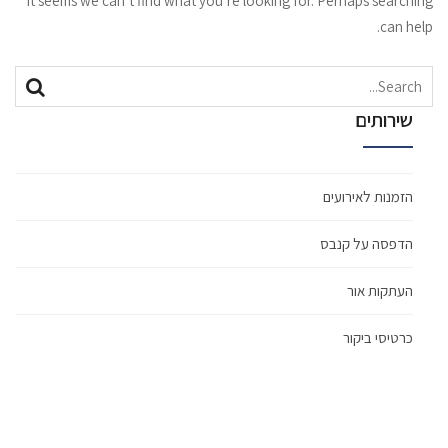
It seems we can’t find what you’re looking for. Perhaps searching
can help.
Search
Search
for:
שירותים
הזמנות לאירועים
הדפסה על קנבס
העתקות אור
כרטיסי ביקור