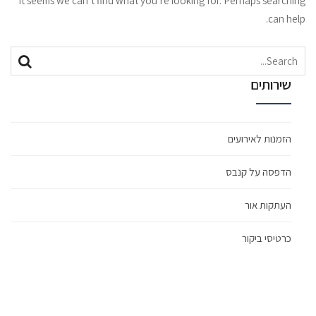
It seems we can’t find what you’re looking for. Perhaps searching
can help.
Search
Search
for:
שירותים
הזמנות לאירועים
הדפסה על קנבס
העתקות אור
כרטיסי ביקור